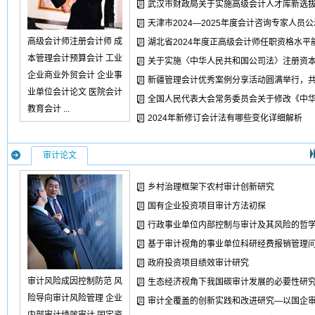
武汉市财政局关于实施高级会计人才库新选
天津市2024—2025年度会计咨询专家人员公
高级会计师注册会计师 成
湖北省2024年度正高级会计师任职资格水平
本管理会计预算会计 工业
关于实施〈中华人民共和国公司法〉注册资
企业商业外贸会计 企业事
新疆管理会计优秀案例分享活动圆满举行，
业单位会计论文 医院会计
全国人民代表大会常务委员会关于修改《中
教育会计 ...
2024年新修订会计法有哪些变化详细解析
审计论文
乡村治理框架下农村审计创新研究
国有企业投资项目审计方法初探
行政事业单位内部控制与审计及其风险的哲
基于审计视角的事业单位科研经费报销管理
政府投资项目绩效审计研究
审计风险成因控制防范 风
生态经济视角下我国碳审计发展的必要性研
险导向审计风险管理 企业
审计全覆盖的创新实践和改进研究—以国企