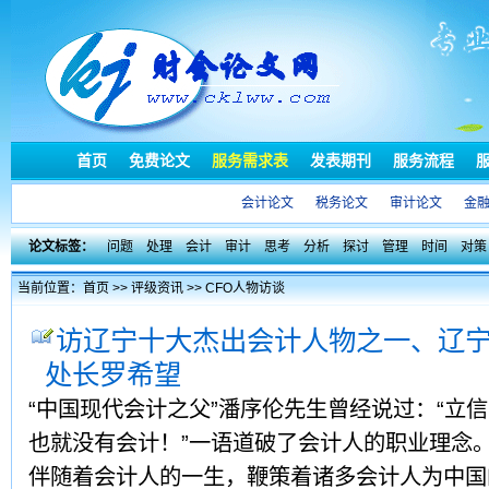
首页
免费论文
服务需求表
发表期刊
服务流程
会计论文
税务论文
审计论文
金
论文标签：
问题
处理
会计
审计
思考
分析
探讨
管理
时间
对策
当前位置：
首页
>>
评级资讯
>>
CFO人物访谈
访辽宁十大杰出会计人物之一、辽
处长罗希望
“中国现代会计之父”潘序伦先生曾经说过：“立
也就没有会计！”一语道破了会计人的职业理念
伴随着会计人的一生，鞭策着诸多会计人为中国的会