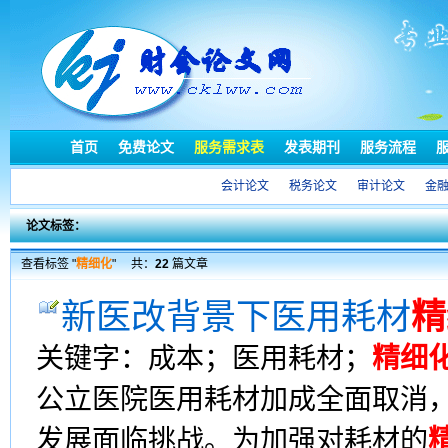
首页
免费论文
服务需求表
发表期刊
服务流程
会计论文
税务论文
审计论文
金
论文标签：
查看标签 "
精细化
"
共：
22
篇文章
新医改背景下医用耗材
精
关键字：成本；医用耗材；
精细
公立医院医用耗材加成全面取消
发展面临挑战。为加强对耗材的