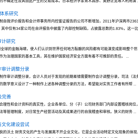
不确定性及其由此产生的交易成本。日本经济学家青木昌彦、奥野正宽等人利用演 ..
证体系研究
自我评价报告和会计师事务所内控鉴证报告的公司不断增加，2011年沪深两市2363
。其中仅有34家公司在自评报告中披露了内部控制缺陷，占披露总数的1.83%，这一比率 
审计研究
延到全球的金融海啸，使人们认识到世界任何地方酝酿的风险都有可能演变成影响整个
为治理国家的基本工具，其在维护国家经济安全方面有着不可推卸的责任。 ...
作审计调整分录
制作审计调整分录，会计人员对于发现的前期差错需要制作会计调整分录，司法（法
数学意义设计了一种制作上述各种调整分录的方法，希望能对实务工作者有所帮 ...
及完善
合理性和会计资料的真实性，企业各单位、分（子）公司财务部门内部设置稽核岗位
等管理制度，对日常生产经营活动及其成果进行的自我稽查和审核。狭义的财务 ...
务文化建设尝试
良的沃土 财务文化的产生与发展离不开企业文化，它是企业活动特定文化现象的体现