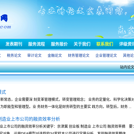
发表期刊
服务流程
服务报价
关于我们
联系我们
评级资
文
税务论文
审计论文
金融论文
财务管理论文
企业管理论文
其他论
站内论
模式
新常态，企业需要深 刻变革管理模式，转变管理观念； 业务的定量化、科学化决策对
为职能型和管理型。业 务财务一体化是财务转型的主要实 践方向，转型后，财务 ...
制造业上市公司的融资效率分析
业上市公司的融资效率分析关键字：京津冀 创业板 制造业 上市公司 融资效率摘 要：立
对象，运用DEA模型对选取的34家样本公司进行定量分析，发现融资效率整体 ...