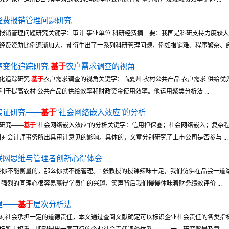
经费报销管理问题研究
报销管理问题研究关键字：审计 事业单位 科研经费摘 要：我国是科研支持力度较
费资助比例逐渐加大，却衍生出了一系列科研管理问题，例如报销难、程序繁杂、经费 
序变化追踪研究
基于
农户需求调查的视角
变化追踪研究
基于
农户需求调查的视角关键字：临夏州 农村公共产品 农户需求 供给
于提高农村 公共产品的供给效率和财政资金使用效率。他运用聚类分析法 ...
实证研究——
基于
“社会网络嵌入效应”的分析
研究——
基于
“社会网络嵌入效应”的分析关键字：信用担保圈；社会网络嵌入；复杂
对会计师事务所出具审计意见的影响。具体的，文章分别研究了上市公司是否参与 ...
联网思维与管理者创新心得体会
果你不能衡量的，那么你就不能管理。” 张教授的授课辣味十足，我们仿佛在品尝一道
，强烈的同理心很容易赢得学员们的兴趣，笑声背后我们慢慢体味着财务绩效评价 ...
建——
基于
层次分析法
对社会承担一定的道德责任，本文通过查阅文献确定可以标识企业社会责任的各类指