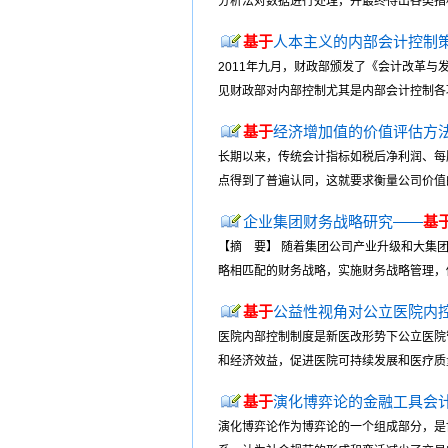
分析法对数据进行处理，并最终得出各类指
基于
人本主义的内部会计控制
2011年九月，财政部颁发了《会计改革与发
见财政部对内部控制尤其是内部会计控制各项
基于
经济增加值的价值评估方
长期以来，传统会计指标如税后净利润、每
点得到了普遍认同，这就要求衡量公司价值的
企业集团财务战略研究——
基
【摘 要】 随着集团公司产业升级和大集
略相匹配的财务战略，实施财务战略管理，促
基于
公益性视角对公立医院内
医院内部控制制度是新医改形势下公立医院
和经济效益，促进医院可持续发展和医疗质量
基于
演化博弈论的金融工具会
演化博弈论作为博弈论的一个组成部分，是博