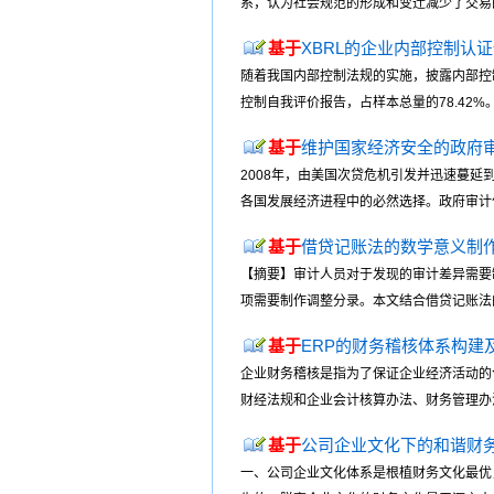
系，认为社会规范的形成和变迁减少了交易的
基于
XBRL的企业内部控制认
随着我国内部控制法规的实施，披露内部控制
控制自我评价报告，占样本总量的78.42%
基于
维护国家经济安全的政府
2008年，由美国次贷危机引发并迅速蔓
各国发展经济进程中的必然选择。政府审计作
基于
借贷记账法的数学意义制
【摘要】审计人员对于发现的审计差异需要
项需要制作调整分录。本文结合借贷记账法的
基于
ERP的财务稽核体系构建
企业财务稽核是指为了保证企业经济活动的
财经法规和企业会计核算办法、财务管理办法
基于
公司企业文化下的和谐财
一、公司企业文化体系是根植财务文化最优