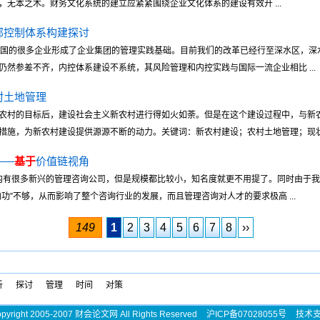
无本之木。财务文化系统的建立应紧紧围绕企业文化体系的建设有效开 ...
部控制体系构建探讨
中国的很多企业形成了企业集团的管理实践基础。目前我们的改革已经行至深水区，深
然参差不齐，内控体系建设不系统，其风险管理和内控实践与国际一流企业相比 ...
村土地管理
农村的目标后，建设社会主义新农村进行得如火如荼。但是在这个建设过程中，与新
施，为新农村建设提供源源不断的动力。关键词：新农村建设；农村土地管理；现状 .
——
基于
价值链视角
国内有很多新兴的管理咨询公司，但是规模都比较小，知名度就更不用提了。同时由于
功”不够，从而影响了整个咨询行业的发展，而且管理咨询对人才的要求极高 ...
149
1
2
3
4
5
6
7
8
››
析
探讨
管理
时间
对策
pyright 2005-2007 财会论文网 All Rights Reserved
沪ICP备07028055号
技术