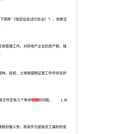
以下简称“《核定征收试行办法》”），就新企
.
征收管理工作。对房地产企业的房产税、城
.
税种。目前，土地增值税征管工作中存在的
该文件还有几个有待
明确
的问题。 1.对
得税扣缴义务，将其作为提高员工福利的变