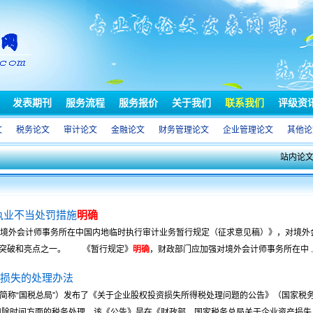
发表期刊
服务流程
服务报价
关于我们
联系我们
评级资
文
税务论文
审计论文
金融论文
财务管理论文
企业管理论文
其他论
站内论
执业不当处罚措施
明确
《境外会计师事务所在中国内地临时执行审计业务暂行规定（征求意见稿）》，对境外
的突破和亮点之一。 《暂行规定》
明确
，财政部门应加强对境外会计师事务所在中 ..
损失的处理办法
简称“国税总局”）发布了《关于企业股权投资损失所得税处理问题的公告》（国家税务总
除时间方面的税务处理。该《公告》是在《财政部、国家税务总局关于企业资产损失 ..