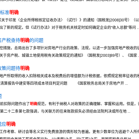
”标准
明确
关于印发〈企业所得税核定征收办法〉（试行）》的通知（国税发[2008]30号）（
了新的规定。但《试行办法》对于税务机关核定时如何确定企业的“收入总额”等问 ..
房产税亟待
明确
的问题
控措施，总局出台了多项针对房地产行业的政策、法规，以进一步加强房地产税收的
房产税、城镇土地使用税有关政策规定的通知》（国税发[2003]89号）、《国家 ..
政策问题待
明确
地产所取得的收入扣除相关成本及税费后的增值额为计税依据，依照规定税率征收的
算报告中建安等四项成本项目判定问题 《国家税务总局关于房地产开 ...
题
税前扣除问题作出了
明确
规范，有利于纳税人对政策的正确理解、掌握和运用。但是，
第二十二条第七款强调，与关联方的往来账款损失必须经由法院判决或所在地 ...
税应
明确
工作考察、研讨会等名义实行免费旅游的情形较为普遍。更有少数单位为逃避个人所