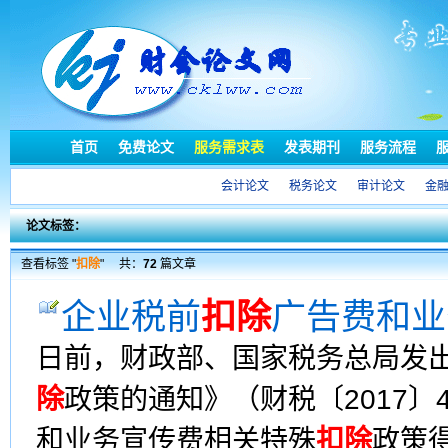
首页
免费论文
服务需求表
发表期刊
服务流程
会计论文
税务论文
审计论文
金
论文标签：
查看标签 "
扣除
"
共：
72
篇文章
企业税前
扣除
广告费和业
日前，财政部、国家税务总局发
除
政策的通知》（财税〔2017〕
和业务宣传费相关特殊
扣除
政策