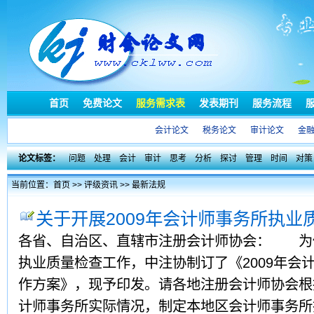
首页
免费论文
服务需求表
发表期刊
服务流程
会计论文
税务论文
审计论文
金
论文标签：
问题
处理
会计
审计
思考
分析
探讨
管理
时间
对策
当前位置：
首页
>>
评级资讯
>>
最新法规
关于开展2009年会计师事务所执业
各省、自治区、直辖市注册会计师协会： 为做
执业质量检查工作，中注协制订了《2009年会
作方案》，现予印发。请各地注册会计师协会根
计师事务所实际情况，制定本地区会计师事务所