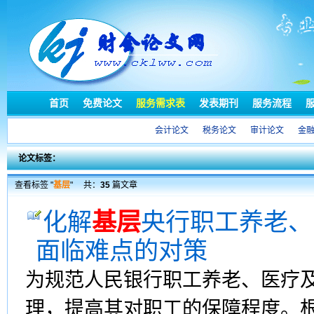
首页
免费论文
服务需求表
发表期刊
服务流程
会计论文
税务论文
审计论文
金
论文标签：
查看标签 "
基层
"
共：
35
篇文章
化解
基层
央行职工养老、
面临难点的对策
为规范人民银行职工养老、医疗及
理，提高其对职工的保障程度。