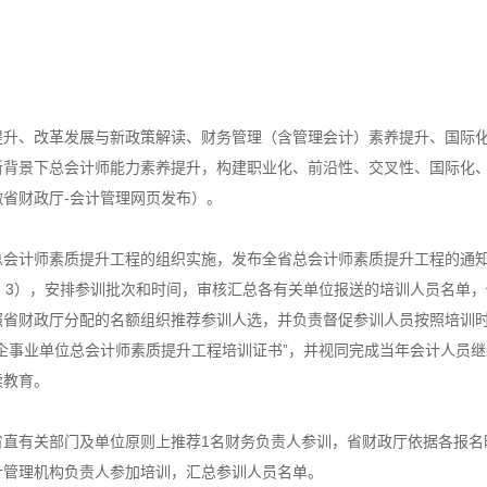
提升、改革发展与新政策解读、财务管理（含管理会计）素养提升、国际
新背景下总会计师能力素养提升，构建职业化、前沿性、交叉性、国际化
省财政厅-会计管理网页发布）。
总会计师素质提升工程的组织实施，发布全省总会计师素质提升工程的通
、3），安排参训批次和时间，审核汇总各有关单位报送的培训人员名单
照省财政厅分配的名额组织推荐参训人选，并负责督促参训人员按照培训
企事业单位总会计师素质提升工程培训证书”，并视同完成当年会计人员
续教育。
省直有关部门及单位原则上推荐1名财务负责人参训，省财政厅依据各报名
计管理机构负责人参加培训，汇总参训人员名单。