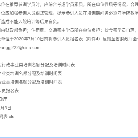
单位在推荐参训学员时，应综合考虑学员素质，所在单位性质等情况，合
单位应加强参训人员跟踪管理，提示参训人员在培训期间务必遵守学院教
所造成不能入院培训等后果自负。
用由财政部负担；住宿费、交通费由学员所在单位负担；伙食费学员自理
单位于2020年7月10日前将参训人员报名表（附件4）反馈至省财政厅会
ggj222@sina.com
工程行政事业类培训名额分配及培训时间表
有企业类培训名额分配及培训时间表
他企业类培训名额分配及培训时间表
人员报名表
厅
3日
.xls