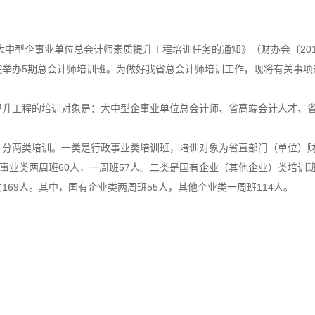
大中型企事业单位总会计师素质提升工程培训任务的通知》（财办会〔2019
院举办5期总会计师培训班。为做好我省总会计师培训工作，现将有关事项
提升工程的培训对象是：大中型企事业单位总会计师、省高端会计人才、
6人，分两类培训。一类是行政事业类培训班，培训对象为省直部门（单位）
政事业类两周班60人，一周班57人。二类是国有企业（其他企业）类培训
69人。其中，国有企业类两周班55人，其他企业类一周班114人。