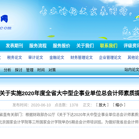
发表期刊
服务流程
服务报价
关于我们
联系我们
评级资
文
税务论文
审计论文
金融论文
财务管理论文
企业管理论文
其他论
站内论
分析
探讨
管理
时间
对策
关于实施2020年度全省大中型企事业单位总会计师素质
发布时间：2020-06-10 点击数：1378 正文：【
放大
】【
缩小
】
局，省直有关部门：根据财政部办公厅《关于下达2020年大中型企事业单位总会计师素
将在北京国家会计学院等三所国家会计学院举办5期总会计师培训班。为做好我省总会计师培训