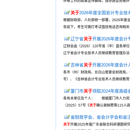
评审工作的政策宣传解释，指导高会资格评审申
关于
2026年度全国会计专业
根据财政部、人社部统一部署，2026年度
告如下，考生可拨打考试值班电话咨询相关考试事宜。省
辽宁省
关于
开展2026年度会
辽财会函〔2026〕120号省（中）直
辽宁省会计专业技术人员继续教育管理办法> 
吉林省
关于
开展2026年度会
各市（州）财政局、长白山管委会财政局，
号）、《吉林省会计专业技术人员继续教育实施
厦门市
关于
领取2024年度高
各有关单位及个人： 根据厦门市人力资
〔2025〕57号《
关于
确认谢妹愍等115人
省财政学会、省会计学会和省
关于
开展2025年度广东省联合科研课题