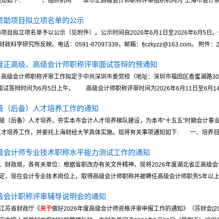
通知如下： 一、组织机构 本市正高级会计师职称评审组织机构为“上海市会计系列 
研资助项目拟立项名单的公示
助项目拟立项名单予以公示（见附件）。公示时间自2026年6月1日至2026年6月5
究所反映。电话：0591-87097339，邮箱：fjczkyzz@163.com。 附件：202
年度正高级、高级会计师职称评审面试答辩的预通知
、高级会计师职称评审工作拟定于中共深圳市委党校（地址：深圳市福田区香蜜湖路3
面试答辩时间为6月5日上午。 高级会计师职称评审时间为2026年6月11日至6月14日上
高级（后备）人才培养工作的通知
（后备）人才培养，夯实本市会计人才培养梯队建设，为本市“十五五”时期会计事
人才培养工作，并委托上海财经大学具体实施。现将有关事项通知如下: 一、培养目 .
高级会计师专业技术职称水平能力测试工作的通知
、财政局，各有关单位：根据省职改办有关文件精神，现将2026年度湖北省正高级
，现在会计专业技术岗位上，取得高级会计师职称并被聘任高级会计师职务5年以上，拟
高级会计职称评审辅导说明会的通知
江苏省财政厅《
关于
做好2026年度高级会计师资格评审申报工作的通知》（苏财会[2