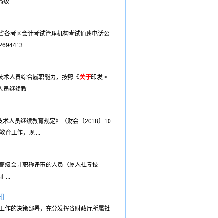
...
建省各考区会计考试管理机构考试值班电话公
413 ...
技术人员综合履职能力，按照《
关于
印发 <
继续教 ...
人员继续教育规定》（财会〔2018〕10
工作，现 ...
度高级会计职称评审的人员（厦人社专技
..
知
工作的决策部署，充分发挥省财政厅所属社