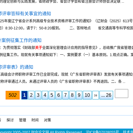
理论创新与实践发展，省财政学会、省会计学会和省注册会计师协会决定联 ...
计师评审答辩有关事宜的通知
025年度辽宁省会计系列高级专业技术资格评审工作的通知》（辽财会〔2025〕6
8:30-12:00，请于7：50-8:20报到。 二、答辩地点 省交通高等专科学校国际
计案例征集工作的通知
：为贯彻落实《财政部
关于
全面深化管理会计应用的指导意见》，总结推广我省管理
征集工作。现就有关事项通知如下：一、案例要求（一）基本原则。1.观点正确。案例要
职称评审表》的通知
、正高级会计师职称评审工作已全部完成，现就《广东省职称评审表》发放有关事项通
职称评审通过人员。未通过评审人员的《广东省职称评审表》不再退回。二、各 ...
502
1
2
3
4
5
6
7
8
9
10
››
... 26
析
探讨
管理
时间
对策
pyright 2005-2007 财会论文网 All Rights Reserved
沪ICP备07028055号
技术