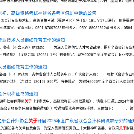
报人员做好申报材料的整理补缺，市财政局定于2026年5月22日（星期五）组织高级 
技术初、高级资格考试福建省各考区值班电话的公告
全国会计专业技术初、高级资格考试（福建考区）将于5月16日至17日进行，现将福
直考区：0591-87097038福州考区：0591-88082512莆田考区：0594-2694
计专业技术人员继续教育工作的通知
各单位，各市（不含大连）财政局： 为深入贯彻落实人才强省战略，提升全省会计专业
的通知》（辽财会规〔2025〕1号）有关规定，现将2026年度辽宁省会计专业技术人员
计人员继续教育工作的通知
各县（市）财政局，吉林省会计人员服务中心，广大会计人员： 根据《会计专业技术
办法》（吉财会〔2019〕899号）有关规定，为做好2026年度全省会计人员继续教育
级会计职称证书的通知
源和社会保障局
关于
《评审类中、高级职称证书领取通知》，请我市已通过2024年
高级会计师职务任职资格的通知》）按通知要求办理领取手续。具体如下： 一、领证 .
注册会计师协会
关于
开展2025年度广东省联合会计科研课题研究的通
研究的通知各有关单位及会员：为深入贯彻落实党的二十大精神和省委、省政府
关于
财经