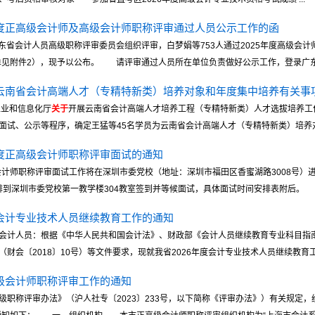
5年度正高级会计师及高级会计师职称评审通过人员公示工作的函
东省会计人员高级职称评审委员会组织评审，白梦娟等753人通过2025年度高级会计
单见附件2），现予以公布。 请评审通过人员所在单位负责做好公示工作，登录广东省财
6年云南省会计高端人才（专精特新类）培养对象和年度集中培养有关事
工业和信息化厅
关于
开展云南省会计高端人才培养工程（专精特新类）人才选拔培养工作
试、公示等程序，确定王猛等45名学员为云南省会计高端人才（专精特新类）培养对象（
年度正高级会计师职称评审面试的通知
会计师职称评审面试工作将在深圳市委党校（地址：深圳市福田区香蜜湖路3008号）
排到深圳市委党校第一教学楼304教室签到并等候面试，具体面试时间安排表附后。 ..
省会计专业技术人员继续教育工作的通知
计人员：根据《中华人民共和国会计法》、财政部《会计人员继续教育专业科目指南（20
会〔2018〕10号）等文件要求，现就我省2026年度会计专业技术人员继续教育工作有
高级会计师职称评审工作的通知
职称评审办法》（沪人社专〔2023〕233号，以下简称《评审办法》）有关规定