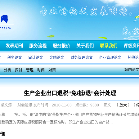
发表期刊
服务流程
服务报价
关于我们
联系我们
评级资
文
税务论文
审计论文
金融论文
财务管理论文
企业管理论文
其他论
站内论
分析
探讨
管理
时间
对策
生产企业出口退税“免\抵\退”会计处理
: 梁文涛 财会通讯 发布时间：2010-11-03 点击数：9380 正文：【
放大
】【
骤 “免、抵、退”法中的“免”是指生产企业出口自产货物免征生产销售环节的增值
过程确定的实际应退税额符合一定标准时，即生产企业出口的自产货 ...
步骤