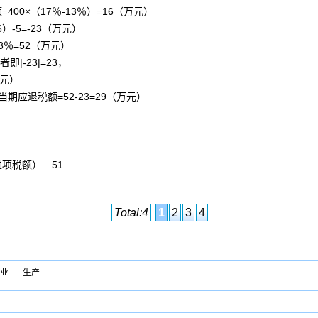
0×（17％-13％）=16（万元）
）-5=-23（万元）
3％=52（万元）
|-23|=23，
元）
退税额=52-23=29（万元）
项税额） 51
Total:4
1
2
3
4
业
生产