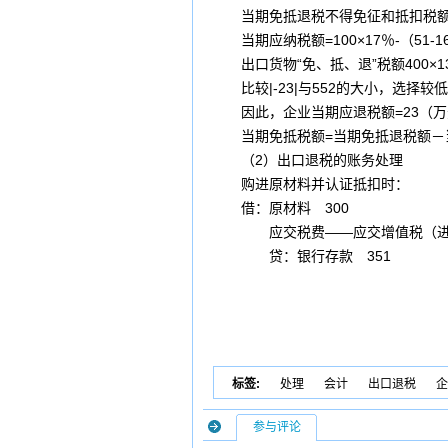
当期免抵退税不得免征和抵扣税额=40
当期应纳税额=100×17％-（51-16
出口货物“免、抵、退”税额400×1
比较|-23|与552的大小，选择较低者即
因此，企业当期应退税额=23（万
当期免抵税额=当期免抵退税额－当期应
（2）出口退税的账务处理
购进原材料并认证抵扣时：
借：原材料 300
应交税费
——应交增值税（进
贷：
银行存款
351
标签:
处理
会计
出口退税
企
参与评论