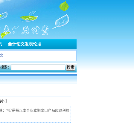
讯
会计论文发表论坛
文
文搜索：
缩小
】
税；“抵”是指以本企业本期出口产品应退税额