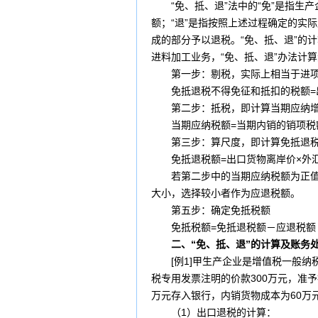
“免、抵、退”法中的“免”是指生产
额；“退”是指按照上述过程确定的实
成的部分予以退税。“免、抵、退”的
进料加工业务，“免、抵、退”办法计
第一步：剔税，实际上相当于进项
免抵退税不得免征和抵扣的税额=出
第二步：抵税，即计算当期应纳增
当期应纳税额=当期内销的销项税额
第三步：算尺度，即计算免抵退
免抵退税额=出口货物离岸价×外汇
若第二步中的当期应纳税额为正值，
大小，选择较小者作为应退税额。
第五步：确定免抵税额
免抵税额=免抵退税额－应退税额
二、“免、抵、退”的计算及账务
[例1]甲生产企业是增值税
一般纳
税专用
发票
注明的价款300万元，准
万元存入
银行
，内销货物
成本
为60万
（1）出口退税的计算：