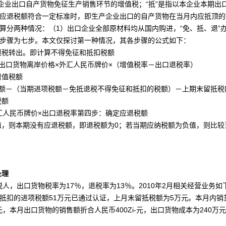
企业出口自产货物免征生产销售环节的
增值税
；“抵”是指以本企业本期出
际应退税额符合一定标准时，即生产企业出口的自产货物在当月内应抵顶
计算分两种情况：（1）出口企业全部
原材料
均从国内购进，“免、抵、退”
算步骤为七步。本文仅探讨第一种情况，其各步骤的公式如下：
税转出。即计算不得免征和抵扣税额
口货物离岸价格×
外汇
人民币
牌价×（增值
税率
－出口退税率）
值税额
－（当期进项税额－免抵退税不得免征和抵扣的税额）－上期末留抵税
税额
人民币牌价×出口退税率第四步：确定应退税额
则本期没有应退税额，即退税额为0；若当期应纳税额为负值，则比较
处理
税人
，出口
货物税
率为17％，退税率为13％。2010年2月相关经营业
予抵扣的进项税额51万元已通过认证，上月末留抵税额为5万元。本月内销货
元，本月出口货物的销售额折合人民币400Zi-元，出口货物成本为240