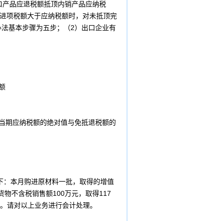
口产品应
退税
额抵顶内销产品应纳税
的进项税额大于应纳税额时，对未抵顶完
办法基本步骤为五步；（2）出口企业有
额
当期应纳税额的绝对值与免抵退税额的
务如下：本月购进原材料一批，取得的增值
物不含税销售额100万元，取得117
万元。请对以上业务进行
会计
处理。