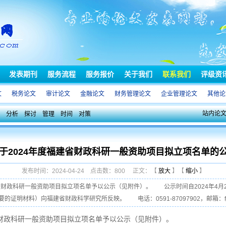
发表期刊
服务流程
服务报价
关于我们
联系我们
评级资
文
税务论文
审计论文
金融论文
财务管理论文
企业管理论文
其他论
站内论
分析
探讨
管理
时间
对策
于2024年度福建省财政科研一般资助项目拟立项名单的
发布时间：2024-04-24 点击数：800 正文：【
放大
】【
缩小
】
省财政科研一般资助项目拟立项名单予以公示（见附件）。 公示时间自2024年4月23
材料）向福建省财政科学研究所反映。 电话：0591-87097902，邮箱：fjckyj@1
省财政科研一般资助项目拟立项名单予以公示（见附件）。