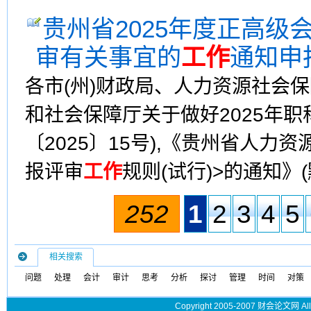
贵州省2025年度正高
审有关事宜的
工作
通知申
各市(州)财政局、人力资源社会
和社会保障厅关于做好2025年职
〔2025〕15号),《贵州省人
报评审
工作
规则(试行)>的通知》(
252
1
2
3
4
5
相关搜索
问题
处理
会计
审计
思考
分析
探讨
管理
时间
对策
Copyright 2005-2007 财会论文网 All 