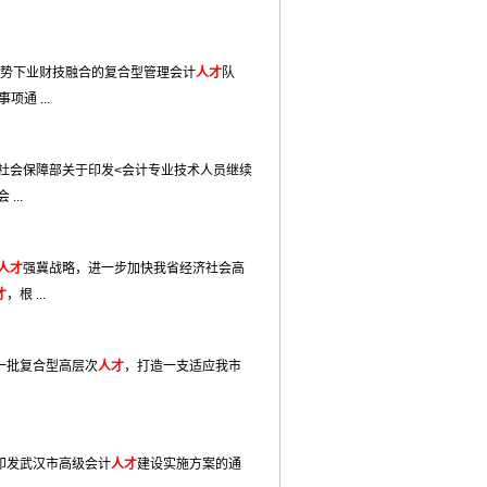
形势下业财技融合的复合型管理会计
人才
队
通 ...
社会保障部关于印发<会计专业技术人员继续
..
人才
强冀战略，进一步加快我省经济社会高
才
，根 ...
一批复合型高层次
人才
，打造一支适应我市
印发武汉市高级会计
人才
建设实施方案的通