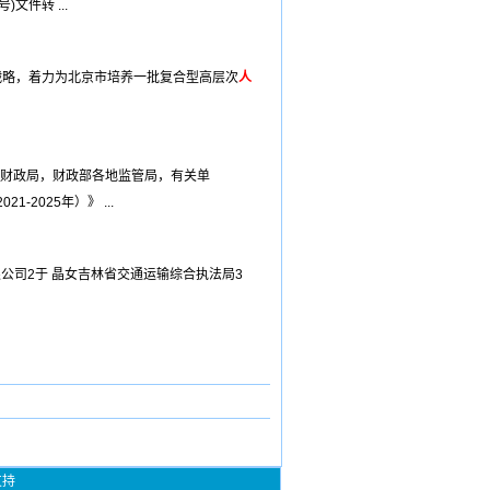
文件转 ...
战略，着力为北京市培养一批复合型高层次
人
团财政局，财政部各地监管局，有关单
1-2025年）》 ...
公司2于 晶女吉林省交通运输综合执法局3
支持