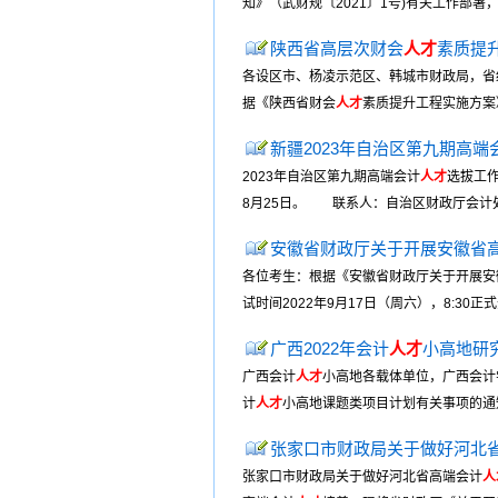
知》（武财规〔2021〕1号)有关工作部署
陕西省高层次财会
人才
素质提
各设区市、杨凌示范区、韩城市财政局，省
据《陕西省财会
人才
素质提升工程实施方案
新疆2023年自治区第九期高端
2023年自治区第九期高端会计
人才
选拔工作
8月25日。 联系人：自治区财政厅会计处 李永刚
安徽省财政厅关于开展安徽省
各位考生：根据《安徽省财政厅关于开展安
试时间2022年9月17日（周六），8:3
广西2022年会计
人才
小高地研
广西会计
人才
小高地各载体单位，广西会计
计
人才
小高地课题类项目计划有关事项的通知
张家口市财政局关于做好河北
张家口市财政局关于做好河北省高端会计
人