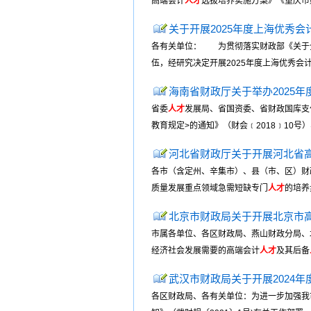
高端会计
人才
选拔培养实施方案》《重庆市
关于开展2025年度上海优秀会
各有关单位： 为贯彻落实财政部《关于全
伍，经研究决定开展2025年度上海优秀会
海南省财政厅关于举办2025
省委
人才
发展局、省国资委、省财政国库支
教育规定>的通知》（财会﹝2018﹞10号
河北省财政厅关于开展河北省
各市（含定州、辛集市）、县（市、区）财
质量发展重点领域急需短缺专门
人才
的培养
北京市财政局关于开展北京市
市属各单位、各区财政局、燕山财政分局、
经济社会发展需要的高端会计
人才
及其后备
武汉市财政局关于开展2024年
各区财政局、各有关单位：为进一步加强我