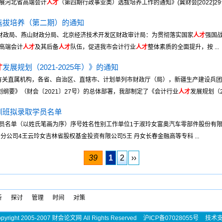
展河北省高端会计
人才
（第四期行政事业类）选拔培养工作的通知》(冀财会[2022]29号)
选拔培养（第二期）的通知
各区财政局、燕山财政分局、北京经济技术开发区财政审计局：为贯彻落实国家
人才
强国
高端会计
人才
及其后备
人才
队伍，促进我市会计行业
人才
整体素质的全面提升，按 ...
才
发展规划（2021-2025年）》的通知
、有关直属机构，各省、自治区、直辖市、计划单列市财政厅（局），新疆生产建设兵
纲要》（财会〔2021〕27号）的总体部署，我部制定了《会计行业
人才
发展规划（202
训班拟录取学员名单
员名单（以姓氏笔画为序）序号姓名性别工作单位1于淑玲女富奥汽车零部件股份有限
公司4王云玲女吉林省股权基金投资有限公司5王 丹女长春金融高等专科 ...
39
1
2
››
析
探讨
管理
时间
对策
pyright 2005-2007 财会论文网 All Rights Reserved
沪ICP备07028055号
技术