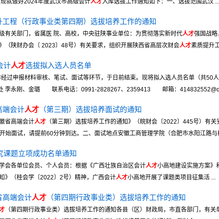
，现就做好2024年度武汉市高级会计
人才
入库选拔工作通知如下：一、选拔范围武汉 ..
升工程（行政事业类第四期）选拔培养工作的通知
级有关部门，省属医 院、高校，中央驻陕事业单位：为贯彻落实新时代
人才
强国战略
》（陕财办会〔 2023〕48号）有关要求，组织开展陕西省高层次财会
人才
素质提升工程
会计
人才
选拔拟入选人员名单
经过申报材料审核、笔试、面试等环节，于日前结束。现将拟入选人员名单（共50人）
、金璐 联系电话：0991-2828267、2359413 邮箱：414832552@qq.co
高端会计
人才
（第三期）选拔培养面试的通知
徽省高端会计
人才
（第三期）选拔培养工作的通知》（皖财会〔2022〕445号）有
0正式开始面试，请提前60分钟到达。二、面试地点安徽工商管理学院（合肥市水阳江路与桐城
究课题立项成功名单通知
学会各单位会员、个人会员：根据《广西壮族自治区会计
人才
小高地建设实施方案》和
》（桂会学〔2022〕2号）精神，广西会计
人才
小高地开展了课题类项目征集活 ...
省高端会计
人才
（第四期行政事业类）选拔培养工作的通知
才
（第四期行政事业类）选拔培养工作的通知各县（区）财政局，市直各部门，有关