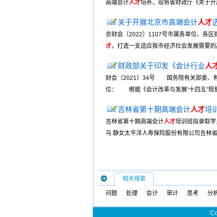
高端会计
人才
培养，现将省财政厅《关于开
关于开展北京市高端会计
人才
京财会〔2022〕1107号市属各单位、
才
，打造一支适应我市经济社会发展需要的
财政部关于印发《会计行业
人
财会〔2021〕34号 国务院有关部委
位： 根据《会计改革与发展“十四五”规划
吉林省第十期高端会计
人才
培
吉林省第十期高端会计
人才
培训班拟录取学
马 静女太平洋人寿保险股份有限公司吉林省分
相关搜索
问题
处理
会计
审计
思考
分
Co