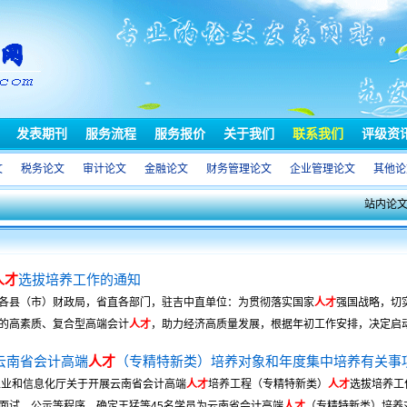
发表期刊
服务流程
服务报价
关于我们
联系我们
评级资
文
税务论文
审计论文
金融论文
财务管理论文
企业管理论文
其他论
站内论
人才
选拔培养工作的通知
各县（市）财政局，省直各部门，驻吉中直单位：为贯彻落实国家
人才
强国战略，切
的高素质、复合型高端会计
人才
，助力经济高质量发展，根据年初工作安排，决定启动吉
年云南省会计高端
人才
（专精特新类）培养对象和年度集中培养有关事
工业和信息化厅关于开展云南省会计高端
人才
培养工程（专精特新类）
人才
选拔培养工
面试、公示等程序，确定王猛等45名学员为云南省会计高端
人才
（专精特新类）培养对象