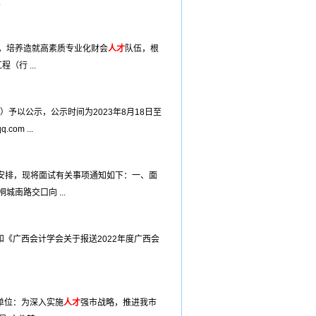
.
，培养造就高素质专业化财会
人才
队伍，根
（行 ...
予以公示，公示时间为2023年8月18日至
m ...
关安排，现将面试有关事项通知如下：一、面
南路交口向 ...
《广西会计学会关于报送2022年度广西会
单位：为深入实施
人才
强市战略，推进我市