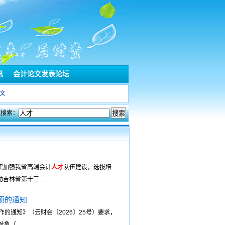
讯
会计论文发表论坛
文
文搜索：
实加强我省高端会计
人才
队伍建设，选拔培
林省第十三 ...
项的通知
作的通知》（云财会〔2026〕25号）要求，
（ ...