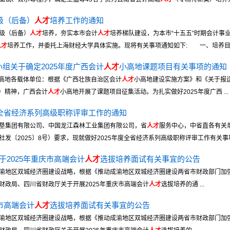
级（后备）
人才
培养工作的通知
级（后备）
人才
培养，夯实本市会计
人才
培养梯队建设，为本市“十五五”时期会计事
人才
培养工作，并委托上海财经大学具体实施。现将有关事项通知如下: 一、培养目 .
组关于确定2025年度广西会计
人才
小高地课题项目有关事项的通知
高地各载体单位：根据《广西壮族自治区会计
人才
小高地建设实施方案》和《关于报送
号）精神，广西会计
人才
小高地开展了课题项目征集活动。为扎实做好2025年度广西 ...
度全省经济系列高级职称评审工作的通知
垦集团有限公司、中国龙江森林工业集团有限公司，省
人才
服务中心，中省直各有关单
〔2025〕8号）要求，现就做好2025年度全省经济系列高级职称评审工作有关事项通
于2025年重庆市高端会计
人才
选拔培养面试有关事宜的公告
渝地区双城经济圈建设战略，根据《推动成渝地区双城经济圈建设两省市财政部门加
财政局、四川省财政厅关于开展2025年重庆市高端会计
人才
选拔培养的通 ...
市高端会计
人才
选拔培养面试有关事宜的公告
渝地区双城经济圈建设战略，根据《推动成渝地区双城经济圈建设两省市财政部门加