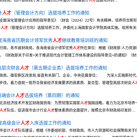
财政局、四川省财政厅关于开展2025年重庆市高端会计
人才
选拔培养的 ...
计
人才
（管理会计方向）选拔培养工作的通知
面深化管理会计应用的指导意见》（财会〔2024〕22号）有关精神，培养符合新
计
人才
（管理会计方向）选拔培养工作，并委托上海国家会计学院具体实施。现将有关事项
年度海南省历期会计领军优秀
人才
继续教育培训班的通知
付局，各市县财政局，各海南省会计领军优秀
人才
所在单位：根据《财政部 人力资源
）、《财政部关于印发<关于推进现代会计管理工作体系建设的指导意见>的通知》（财会 .
高层次财会
人才
（第五期企业类）选拔培养工作的通知
政局，雄安新区改发局,省直有关部门、企业，中央驻冀单位： 为深入实施新时代
步伐，着力造就一批符合我省经济发展要求的高素质、复合型、管理型高层次财会
人
高端会计
人才
选拔培养（第四期）的通知
北京经济技术开发区财政国资局：为贯彻落实国家
人才
强国战略，着力为北京市培养
人才
队伍，促进我市会计行业
人才
整体素质的全面提升，按照北京市财政局印发的 ...
度高级会计
人才
入库选拔工作的通知
市会计
人才
队伍建设，根据《市委组织部、市财政局、市人力资源和社会保障局关于