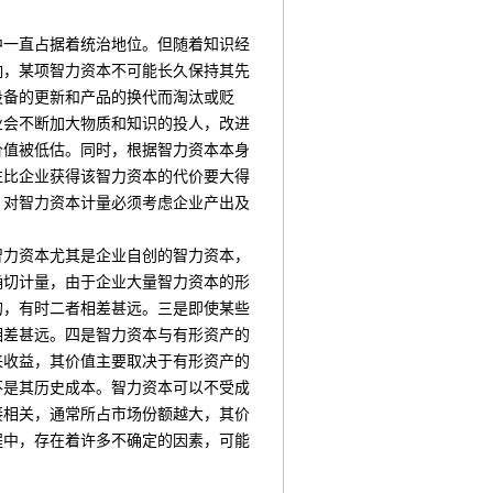
中一直占据着统治地位。但随着知识经
响，某项智力资本不可能长久保持其先
设备的更新和产品的换代而淘汰或贬
业会不断加大物质和知识的投人，改进
价值被低估。同时，根据智力资本本身
往比企业获得该智力资本的代价要大得
，对智力资本计量必须考虑企业产出及
力资本尤其是企业自创的智力资本，
确切计量，由于企业大量智力资本的形
的，有时二者相差甚远。三是即使某些
相差甚远。四是智力资本与有形资产的
来收益，其价值主要取决于有形资产的
不是其历史成本。智力资本可以不受成
接相关，通常所占市场份额越大，其价
程中，存在着许多不确定的因素，可能