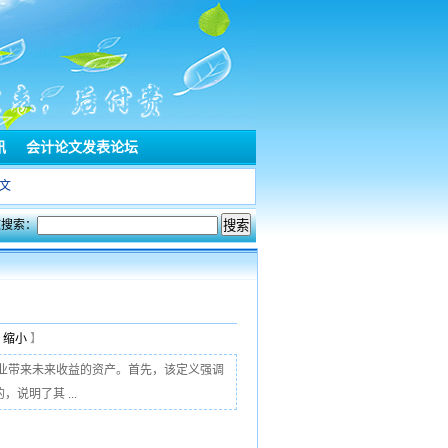
讯
会计论文发表论坛
文
文搜索：
【
缩小
】
业带来未来收益的资产。首先，该定义强调
明了其 ...