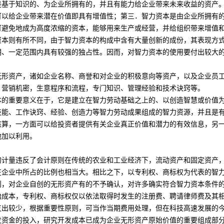
于知识的、为企业所拥有的，并且有能力给企业带来未来
收益
的
资产
可以给企业带来潜在价值即具有增值性；第三．智力资本是由企业所拥有
可避免地成为高度浓缩的资本，能够用来生产或经营，并给组织带来增值
资本则有所不同，由于智力资本的构成中含有大量创新的成份，其表现方
期、一定范围内具有较强的独占性。因而，对智力资本的使用要付出较大
无形资产
，诸如企业名称、
商誉
和对企业的积极意向等资产，以及企业员
，营销机密，生意程序和流程，专门知识、管理经验和技术诀窍等。
重要意义在于，它是建立在智力劳动基础之上的、以创造智慧或价值为
技能、工作诀窍、经验、创造力等智力劳动成果组成的智力资源，并且是
核算，一方面可以给
投资
者提供有关企业真正价值和潜力的有效信息，另
地加以利用。
计量违反了
会计原则
在传统的农业和工业经济下，
流动资产
和
固定资产
在企业中所占的比例也相当大。相比之下，以
专利权
、
商标权
为代表的智
则
，对企业自创的无形资产有的不予确认，对许多确实符合智力资本条件
始成本，专利权、商标权仅以依法取得时发生的注册费、聘请律师费及其
支出较少，根据重要性原则，可当作当期费用处理，但在科技高速发展的
发资金的投入，研究开发成本已成为企业无形资产原始价值的重要组成部