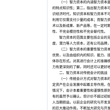
（一）智力资本的内涵智力资本是基
的特点知识性；第二，指出智力资本
识
经济
时代，知识资本和智力资本不
利用它仅需支付少量的
成本
；而智力
术以及新成果、新产品等，在一定时
性、不完全模仿性和不完全替代性。
智力资本的范围主要包括企业的
度、潜力等人力资本，还有公司品牌
（二）智力资本的重要性智力资本的
优势，以及由组织内的知识、能力、
体存在形式。对其进行
会计
上的准确
力有更深刻的了解，同时还可以更好
二、智力资本对传统会计的挑战
（一）传统会计方式对智力资本的
定资产在企业发展中起着主导作用，
情况下，会计本着重要性和
谨慎性原
有的虽然予以确认，但计价不超过初
入当期损益。以前企业的研究与开发
的巨大推动作用，不断加大研究与开