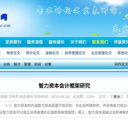
发表期刊
服务流程
服务报价
关于我们
联系我们
评级资
文
税务论文
审计论文
金融论文
财务管理论文
企业管理论文
其他论
站内论
分析
探讨
管理
时间
对策
智力资本会计框架研究
何旭峰 王仲贵 财会通讯 发布时间：2010-05-28 点击数：5354 正文：【
放大
】
（一）智力资本的内涵智力资本是基于知识的、为企业所拥有的，并且有能力给企
智力资本可以给企业带来潜在价值即具有增值性；第三．智力资本是由企业所拥有的，说