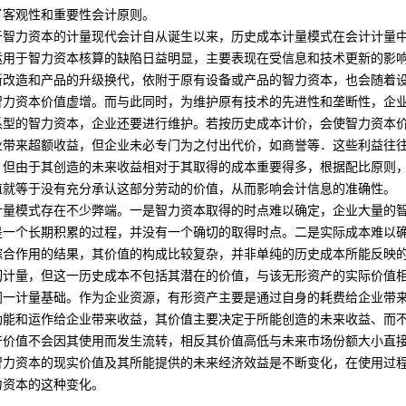
了客观性和重要性会计原则。
于智力资本的计量现代会计自从诞生以来，历史成本计量模式在
会计计量
运用于智力资本核算的缺陷日益明显，主要表现在受信息和技术更新的影
新改造和产品的升级换代，依附于原有设备或产品的智力资本，也会随着
智力资本价值虚增。而与此同时，为维护原有技术的先进性和垄断性，企
系型的智力资本，企业还要进行维护。若按历史成本计价，会使智力资本
业带来超额收益，但企业未必专门为之付出代价，如商誉等．这些利益往
，但由于其创造的未来收益相对于其取得的成本重要得多，根据配比原则
值就等于没有充分承认这部分劳动的价值，从而影响会计信息的准确性。
模式存在不少弊端。一是智力资本取得的时点难以确定，企业大量的智
是一个长期积累的过程，并没有一个确切的取得时点。二是实际成本难以
综合作用的结果，其价值的构成比较复杂，并非单纯的历史成本所能反映
切计量，但这一历史成本不包括其潜在的价值，与该无形资产的实际价值
同一计量基础。作为企业资源，有形资产主要是通过自身的耗费给企业带
功能和运作给企业带来收益，其价值主要决定于所能创造的未来收益、而
产价值不会因其使用而发生流转，相反其价值高低与未来
市场份额
大小直
智力资本的现实价值及其所能提供的未来经济效益是不断变化，在使用过
力资本的这种变化。