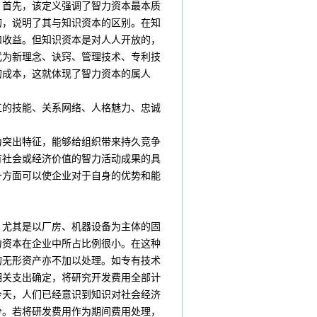
。首先，该定义强调了智力资本最本质
的，说明了其与知识资本的区别。在知
和收益。但知识资本是对人人开放的，
式为新理念、诀窍、管理技术、专利技
的成本，这就体现了智力资本的属人
工的技能、关系网络、人格魅力、忠诚
突出特征，能够给组织带来持久竞争
有社会或经济价值的智力活动成果的具
一方面可以使企业对于自身的优势和能
，尤其是以厂房、机器设备为主体的固
力资本在企业中所占比例很小。在这种
的无形资产亦不加以处理。如专有技术
相关支出确定，将研究开发
费用
全部计
今天，人们已经意识到知识对社会经济
分。若将研发费用作为
期间费用
处理，