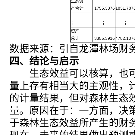
生态资
产合计
1755.3376
1831.787
┇
┇
┇
资产
总计
3355.3916
4782.107
数据来源：引自龙潭林场财
四、结论与启示
生态效益可以核算，也可
量上存有相当大的主观性，
的计量结果，但对森林生态
量。原因在于：一方面，决
于森林生态效益所产生的财