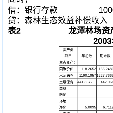
借：银行存款 10006
贷：森林生态效益补偿收入 
表
2
龙潭林场资
2003
资产类
项目
年初数
期末数
生态资产：
固碳价值
118.2652
155.248
水源涵养
1190.1957
1227.766
土壤保育
441.8672
442.06
森林
防护
环境
净化
5.0095
6.711