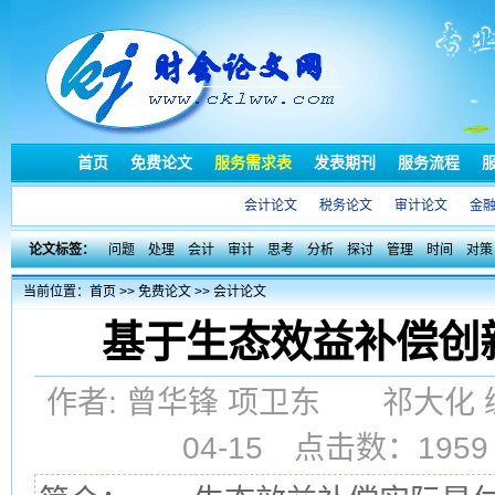
首页
免费论文
服务需求表
发表期刊
服务流程
会计论文
税务论文
审计论文
金
论文标签：
问题
处理
会计
审计
思考
分析
探讨
管理
时间
对策
当前位置：
首页
>>
免费论文
>>
会计论文
基于生态效益补偿创
作者: 曾华锋 项卫东 祁大化 编辑
04-15 点击数：19