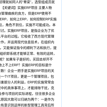
经理就如同人的“脊梁”，选型组成员就
【关键词】实施ERP项目 主要人物
管理痼疾的良方，但是ERP使用不
RP、如何上ERP、如何控制ERP实施
到位，角色不到位，实施不可能成功。本
讨。实施ERP项目，是指企业为了优
息平台的过程。它吸收了西方现代管理
合作，并运用现代信息技术，在组织内
息，又能保证指令的顺利下达和执行，提
，组织即系统才能够正常、有效的运转，
坏呢？如果车子是好的，买回去却开不
物上不上ERP？实施ERP的目标是什
数！企业一把手是实施ERP项目的关
一个IT项目，更是一个管理项目，包
害部分人的利益，ERP的实施常常会
程中的具体事项上，才能排除干扰，克
不会参与项目的实际进程，往往很多企业
其原因大致可以归纳为两个：一是作为
没有意识到这样的新型管理工具背后所