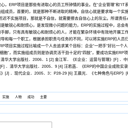
，ERP项目是那些有进取心的员工所钟情的事业。在“企业管理”和“IT系
施组成员，首要的，就是那种不断进取的精神。自信心就是要求每一个实施
”而迟迟不实施项目，那就是不自信，就需要擦去自信心上的灰尘。所谓责
是敏锐心和耐烦心，是发现微小问题的能力，ERP的实施过程中，总会
手脚，只有具有敏锐心和耐烦心的人，才能在繁杂环境中有效地开展工作，
领导和每一个职工，根据承担职责与任务的不同，可以将实施ERP的人员
RP项目实施过程比喻成一个人去追求某个目标：企业“一把手”好比一个人的
经细胞”，而实施组成员则是协调灵活干劲十足的“四肢”，要成功实施ERP
京：清华大学出版社．2006．1 [2] 金江军．《E企业：运营与管理》[F] ．中
F] ．清华大学出版社．2005．9 [4] 汪若菡．《ERP的中国企业成败实录》
] ．现代企业．2005．3：P28-29 [6] 王晨光．《七种角色与ERP》[
实施
人物
成功
主要