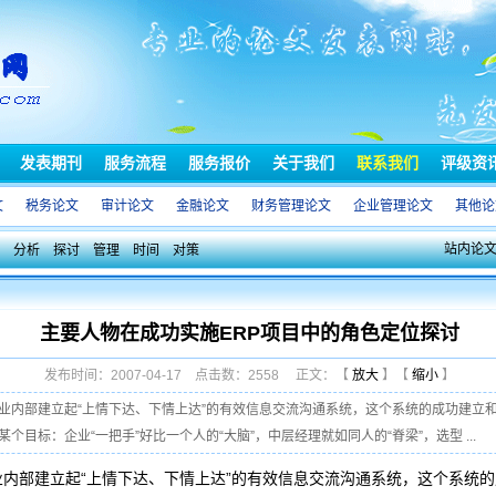
发表期刊
服务流程
服务报价
关于我们
联系我们
评级资
文
税务论文
审计论文
金融论文
财务管理论文
企业管理论文
其他论
站内论
分析
探讨
管理
时间
对策
主要人物在成功实施ERP项目中的角色定位探讨
发布时间：2007-04-17 点击数：2558 正文：【
放大
】【
缩小
】
企业内部建立起“上情下达、下情上达”的有效信息交流沟通系统，这个系统的成功建立
目标：企业“一把手”好比一个人的“大脑”，中层经理就如同人的“脊梁”，选型 ...
业内部建立起“上情下达、下情上达”的有效信息交流沟通系统，这个系统