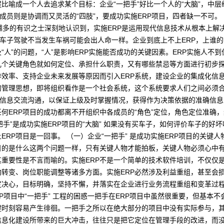
比喻成一个人去追求某个目标：企业“一把手”好比一个人的“大脑”，中层
成员则是协调而又灵活的“四肢”，要成功实施ERP项目，四者缺一不可。 
多的有识之士深刻地认识到，实施ERP是运用现代信息技术从根本上解决
车子驾驶不当发生车祸可能会出人命一样。企业到底上不上ERP，上谁的E
“人”的问题，“人”是影响ERP实施能否成功的关键因素。ERP实施人不
几个关键角色就如何定位、承担什么职责，又有哪些禁忌等方面进行初步探
效率、支持企业未来发展等原因而引入ERP系统，建设企业的集成化信
的管理思想，即将组织看作是一个社会系统，这个系统要求人们之间必须
效信息交流沟通，以保证上级及时掌握情况，获得作为决策依据的准确信
何ERP项目的成功都离不开组织中各成员的“角色”定位，角色定位准确
把手”是成功实施ERP项目的“大脑” 如果没有买车子，如何评价车子的好
RP项目是一回事。 （一）企业“一把手” 是成功实施ERP项目的关键人
的是什么这两个问题一样，只有关键人物才能拍板，关键人物必须心中有
其重要性是不言而喻的。实施ERP不是一个简单的技术软件培训，不仅仅是
转变、岗位职能调整等诸多方面。实施ERP必然涉及利益重组，甚至会损
定决心，目标明确，坚持不懈，并落实在企业进行业务流程重组和变革过
RP项目中“一把手” 工程的困惑一把手在ERP项目中虽然很重要，但基本
键时刻容易产生徘徊。一把手之所以在绝大部分的项目中没有实际参与，
信息化建设所带来的巨大冲击，往往只是把它定位在管理手段的改进，而