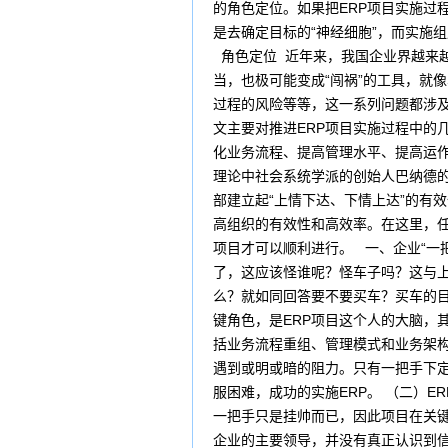
的角色定位。如果把ERP项目实施过程
是去确定目标的“神经细胞”，而实施组
角色定位 近年来，我国企业界越来越
当，也极可能变成“闯祸”的工具，就像
过程的风险等等，这一系列问题都涉及
文主要对推进ERP项目实施过程中的
化业务流程、提高管理水平、提高运作
理论中社会系统学派的创始人巴纳德
部建立起“上情下达、下情上达”的有
高组织的有效性和高效率。在这里，任
项目才可以顺利进行。 一、企业“一
了，这应该怪谁呢？怪车子吗？这与上E
么？就如同回答要不要买车？买车的目
键角色，是ERP项目这个人的大脑，
括业务流程重组、管理模式和业务架构
遇到或明或暗的阻力。只有一把手下
服困难，成功的实施ERP。 （二）E
一把手只是挂帅而已，因此项目在关
企业的主要领导，并没有真正认识到