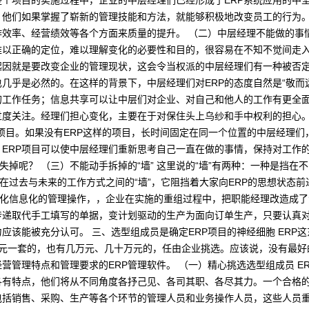
整个项目的实施过程中，企业的中层经理们已经形成了ERP系统应用的中坚
他们如果掌握了崭新的管理技能和方法，就能够积极地改变员工的行为。
效率、经营绩效等各个方面来质量的提升。 （二）中层经理不能做的事情 
以正确的定位，难以理解变化的必要性和目的，很容易在不知不觉间走入
起因就是要改变企业的管理现状，这会令当权派的中层经理们有一种被否
几乎是必然的。在这样的背景下，中层经理们对ERP的态度自然是“敬而远
的工作任务；信息共享可以让中层们对企业、对自己和他人的工作有更全
”过度关注。经理们担心变化，主要在于对保住头上乌纱和手中权利的担心。
P项目。如果没有ERP这样的项目，长时间固定在同一个位置的中层经理
ERP项目可以使中层经理们重新思考自己一直在做的事情，保持对工作
失掉呢？ （三）不能动手拆掉的“墙” 这里说的“墙”有两种：一种是挡
亘在过去与未来的工作方式之间的“墙”，它阻挡着大家向ERP的思想状态前
程化信息化的管理操作，，企业在实施的重组过程中，把职能经理改造成了
递取代手工填写的单据，变计划驱动的生产为面向订单生产，只要认真对
该能被充分认可。 三、选型组成员是确定ERP项目的神经细胞 ERP这
万元一套的，也有几万元、几十万元的，任由企业挑选。应该说，没有最好
营管理特点和管理要求的ERP管理软件。 （一）精心挑选选型组成员 E
有特点，他们将从不同角度各抒己见、各司其职、各尽其力。一个合格的
包括销售、采购、生产等各个环节的管理人员和业务操作人员，这些人员重