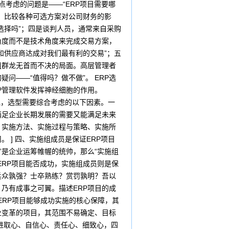
点考虑的问题是——“ERP项目需要哪
、比较各种可选方案对公司财务的影
选择吗”；四是谈判人员，通常来自采购
角度而不是技术角度来完成交易方案，
和供应商达成对我们最有利的交易”；五
组群龙无首而不决的局面。高层管理者
——“值得吗？做不做”。 ERP选
P管理软件发挥神经细胞的作用。
说，选型需要综合考虑的以下因素。一
满足企业长期发展的需要又能满足未来
，实施方法、实施过程与策略、实施所
] 四、实施组成员是保证ERP项目
”是企业运筹帷幄的统帅，那么“实施组
RP项目能否成功，实施组成员则是保
兵众孰强？士卒熟练？赏罚孰明？吾以
乃有成事之可翼。描述ERP项目的成
ERP项目能够成功实施的核心保障，其
业变革的项目，其范围不易确定、目标
进取心、自信心、责任心、细致心，四