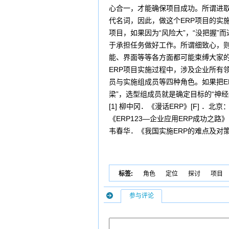
心合一，才能确保项目成功。所谓进取心
代名词，因此，做这个ERP项目的实
项目，如果因为“风险大”，“没把握
于承担任务做好工作。所谓细致心，则
能、界面等等各方面都可能束缚大家的
ERP项目实施过程中，涉及企业所有
员与实施组成员等四种角色。如果把E
梁”，选型组成员就是确定目标的“神
[1] 柳中冈．《漫话ERP》[F] ．北
《ERP123—企业应用ERP成功之路》[
韦春华．《我国实施ERP的难点及对策》[J
标签:
角色
定位
探讨
项目
参与评论