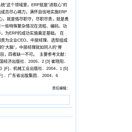
统”这个领域里，ERP就是“进取心”的
成员尽心竭力，满怀自信地实施ERP
任心，就是恪尽职守，尽职尽责，就是勇
有一些特殊繁杂情况在流程、编码、功
为ERP的成功实施奠定基础。 在
归类为企业CEO、中层经理、选型组成
“大脑”，中层经理就如同人的“脊
项目，四者缺一不可。 主要参考文献：
国经济出版社．2005．2 [3] 崔晓阳．
[F]．机械工业出版社．2004．1 [5]
F] ．广东省出版集团． 2004．6
责任编辑：