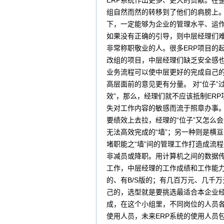
ERP系统作出更多、更大的贡献。在
组自然而然的转移到了他们的肩膀上。
下，一定能够为企业的管理水平、运作
如果没有正确的引导，则中层经理们难
非常称职敬业的人。很多ERP项目的
改组的项目，中层经理们缺乏安全感也
业务流程可以使中层更好的完成自己
高层面前的意见更有分量。 对“位子
效”，那么，经理们就不应该抵制ER
失对工作内容的敏感而流于照章办事。
要绩效上去拉，经理的“位子”又怎么会
无法高效完成的“墙”；另一种则是横
堵职能之“墙”间的管理工作打造成流
非减员或降职。用计算机之间的数据传
工作，中层经理的工作成绩和工作能力应
的、有B/S版的；有几百万元、几千
己的，选型就是要挑选最适合本企业经
成，在这个小组里，不同岗位的人员各
使用人员，未来ERP系统的使用人员