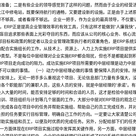
的准备；二是有些企业的领导感觉到了这样的问题，然而由于企业的经营
大江中修电站，既要保持航行的通畅，又要建设新的设施。正是由于上述
不够高，或者看得不够远。 企业一把手，作为企业的最高领导，不仅要认
”，ERP正是提高企业管理效率的有效工具，只有这样才能做到“人廉我快
能盲目追求那些表面上光彩夺目的东西，而应该从公司的核心业务、核心流
局部目标和政策的制定者以及企业管理政策执行者的双重角色，是ERP系
动配合实施组长的工作，从技术上、资源上、人力上为实施ERP项目提供
类型。不是每位中层经理对企业实施ERP都会阻扰，但也不是都能起到
ERP项目走向成功的阻力。成功实施ERP项目所需要的中层经理是动力中
不可以做的事情。 （一）动力中层经理必做的事情 要保障人员的安排。除
安排上。无论一把手多么重视这个项目、无论信息部门力量有多强大，没
各个职能部门的兼职人员，这些人员的安排，就是中层经理的“承诺”。
入大量的时间，能否安排足够的时间和合适的人员，这才是检验中层经理
培训、项目组织与计划等几个层面的工作，大部分中层对ERP项目的观念
是完成各自在项目中的任务并帮助实施组、帮助自己的员工完成任务，并
负担的任务要实行目标管理，明确自己工作的方向。一定要让大家清楚公
帮助实施组和员工，以便及时优质的完成任务。另外，分配给部下们的任务
，一方面体现在ERP项目实施过程中发挥其关键作用，另一方面，中层经