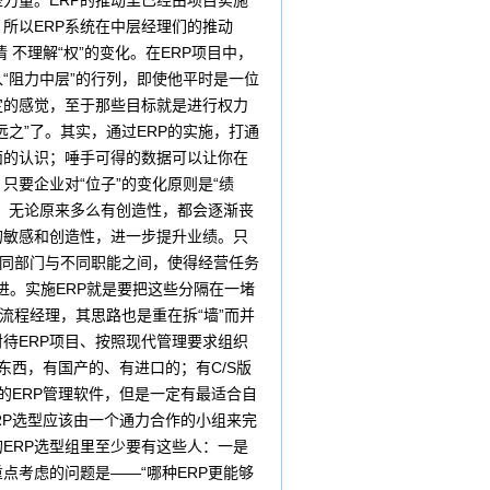
力量。ERP的推动里已经由项目实施
所以ERP系统在中层经理们的推动
不理解“权”的变化。在ERP项目中，
“阻力中层”的行列，即使他平时是一位
定的感觉，至于那些目标就是进行权力
之”了。其实，通过ERP的实施，打通
面的认识；唾手可得的数据可以让你在
只要企业对“位子”的变化原则是“绩
们，无论原来多么有创造性，都会逐渐丧
的敏感和创造性，进一步提升业绩。只
在不同部门与不同职能之间，使得经营任务
进。实施ERP就是要把这些分隔在一堵
流程经理，其思路也是重在拆“墙”而并
待ERP项目、按照现代管理要求组织
东西，有国产的、有进口的；有C/S版
的ERP管理软件，但是一定有最适合自
RP选型应该由一个通力合作的小组来完
ERP选型组里至少要有这些人：一是
点考虑的问题是——“哪种ERP更能够