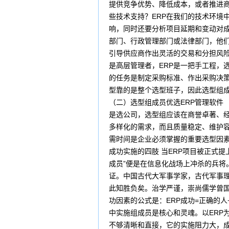
提供竞争优势、降低成本，或者推进商
些技术支持？ERP在我们的技术环境
响，同时还要分析项目延期和变动对成
部门、行政管理部门或法律部门，他
引导供应商作出灵活的交易和分担风险
是高层管理者，ERP是一把手工程，
的任务是制定采购标准、作出采购决策
型靠的是整个选型班子，因此选型组成
（二）选型组成员优选ERP管理软件
是选公司，选型组应该在商誉卓著、
多样化的需求，而且质量稳定、维护容
需时间是企业必须掌握的重要选型因素
成功实施的四肢 当ERP项目被正式
成员”便是在信息化战场上冲杀的兵将
证。中国古代大军事学家，古代军事
此知胜负矣。治学严谨，崇尚儒学曾国
功因素的公式是：ERP成功=正确的
中实施组成员是核心和灵魂。以ERP
不够清晰和直接，它的实施阻力大，成