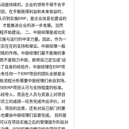
活动是持续的，企业的领导不得不去平
原因，在平衡既得利益和未来收益时，
识到实施ERP，是企业信息化建设的
”，才能推进企业的进一步发展。当然
程开始建设。 二、中层经理是成功实
统实施与运行的中坚力量。因此，作为一
实实在在的支持和保证。中层经理一般
积极的作用。中层经理们最不能做的事
层而不是阻力中层，欲将自己定位成“动
了自身的经验外，中层经理在ERP项
有任何一个ERP项目的团队全部是全
有些流程分析需要中层经理们亲自到场，
对ERP项目认可与支持程度的标准。
已经导入，而且在人员与资源上对项目
对员工的成绩—任务完成作出评价。对
司、项目的远景，还有对自己部门的要
也要由中层经理们监督完成。 目的是
理可以在项目实施之后的管理提升阶段对