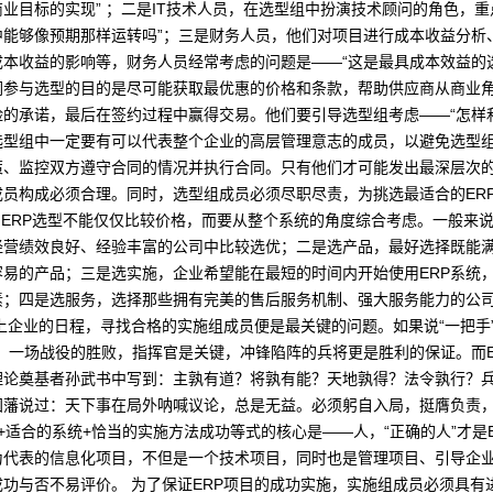
业目标的实现” ；二是IT技术人员，在选型组中扮演技术顾问的角色，重
中能够像预期那样运转吗”；三是财务人员，他们对项目进行成本收益分析
本收益的影响等，财务人员经常考虑的问题是——“这是最具成本效益的
们参与选型的目的是尽可能获取最优惠的价格和条款，帮助供应商从商业
的承诺，最后在签约过程中赢得交易。他们要引导选型组考虑——“怎样
选型组中一定要有可以代表整个企业的高层管理意志的成员，以避免选型
、监控双方遵守合同的情况并执行合同。只有他们才可能发出最深层次的疑问
员构成必须合理。同时，选型组成员必须尽职尽责，为挑选最适合的ER
 ERP选型不能仅仅比较价格，而要从整个系统的角度综合考虑。一般来
经营绩效良好、经验丰富的公司中比较选优；二是选产品，最好选择既能
易的产品；三是选实施，企业希望能在最短的时间内开始使用ERP系统
；四是选服务，选择那些拥有完美的售后服务机制、强大服务能力的公司。 
提上企业的日程，寻找合格的实施组成员便是最关键的问题。如果说“一把手
。一场战役的胜败，指挥官是关键，冲锋陷阵的兵将更是胜利的保证。而E
理论奠基者孙武书中写到：主孰有道？将孰有能？天地孰得？法令孰行？
藩说过：天下事在局外呐喊议论，总是无益。必须躬自入局，挺膺负责，
人+适合的系统+恰当的实施方法成功等式的核心是——人，“正确的人”才是
为代表的信息化项目，不但是一个技术项目，同时也是管理项目、引导企
功与否不易评价。 为了保证ERP项目的成功实施，实施组成员必须具有