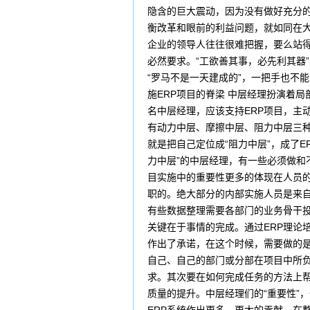
隐含的巨大震动，因为没有做好充分
衡改革和眼前的利益问题，就如同在
企业的领导人往往很难把握，要么站得
必然要求。“工欲善其事，必先利其器
“罗马不是一天建成的”，一把手也不
施ERP项目的脊梁 中层经理扮演着
名中层经理，应该支持ERP项目，主
有动力中层、摩擦中层、阻力中层三种
就是把自己定位成“阻力中层”，成了
力中层”的中层经理，有一些必须做和
目实施中的重要性更多的体现在人员的
职的。绝大部分的内部实施人员是来自
有些数据整理需要各部门的业务骨干投
关键在于事情的完成。通过ERP理论
作出了承诺，在这个时候，需要做的
自己、自己的部门或分部在项目中所
求。其次要在如何完成任务的方法上
质量的提升。中层经理们的“重要性”