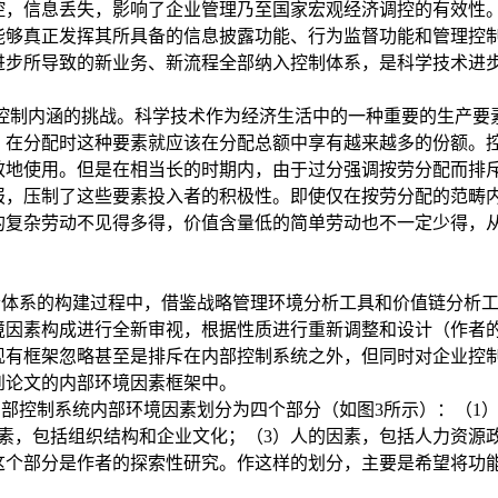
控，信息丢失，影响了企业管理乃至国家宏观经济调控的有效性
能够真正发挥其所具备的信息披露功能、行为监督功能和管理控
进步所导致的新业务、新流程全部纳入控制体系，是科学技术进
控制内涵的挑战。科学技术作为经济生活中的一种重要的生产要
，在分配时这种要素就应该在分配总额中享有越来越多的份额。
效地使用。但是在相当长的时期内，由于过分强调按劳分配而排
报，压制了这些要素投入者的积极性。即使仅在按劳分配的范畴
的复杂劳动不见得多得，价值含量低的简单劳动也不一定少得，
素体系的构建过程中，借鉴战略管理环境分析工具和价值链分析
境因素构成进行全新审视，根据性质进行重新调整和设计（作者
现有框架忽略甚至是排斥在内部控制系统之外，但同时对
企业控
到论文的内部环境因素框架中。
内部控制系统内部环境因素划分为四个部分（如图
3
所示）：（
1
素，包括组织结构和企业文化；（
3
）人的因素，包括人力资源
这个部分是作者的探索性研究。作这样的划分，主要是希望将功