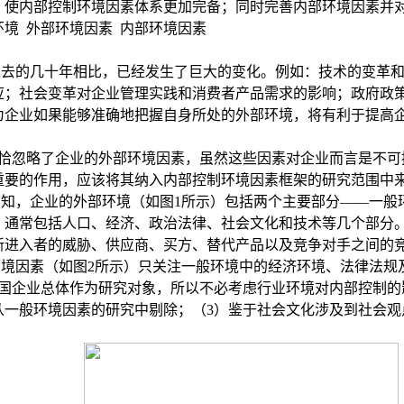
，使内部控制环境因素体系更加完备；同时完善内部环境因素并
环境
外部环境因素
内部环境因素
过去的几十年相比，已经发生了巨大的变化。例如：技术的变革
应；社会变革对企业管理实践和消费者产品需求的影响；政府政
为企业如果能够准确地把握自身所处的外部环境，将有利于提高
恰忽略了企业的外部环境因素
，虽然这些因素对企业而言是不可
重要的作用，应该将其纳入内部控制环境因素框架的研究范围中
可知，企业的外部环境（如图
1
所示）包括两个主要部分——一般
，通常包括人口、经济、政治法律、社会文化和技术等几个部分
新进入者的威胁、供应商、买方、替代产品以及竞争对手之间的
环境因素（如图
2
所示）只关注一般环境中的
经济环境、法律法规
国企业总体作为研究对象，所以不必考虑行业环境对内部控制的
从一般环境因素的研究中剔除；（
3
）鉴于社会文化涉及到社会观