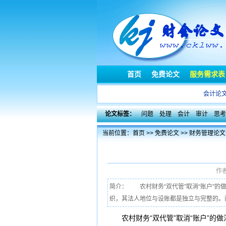
首页
免费论文
服务需求表
会计论
论文标签：
问题
处理
会计
审计
思考
当前位置：
首页
>>
免费论文
>>
财务管理论文
作者
简介： 农村财务“双代管”取消“账户”
织，其法人地位与设账都是独立与完整的。而这
农村
财务
“双代管”取消“账户”的