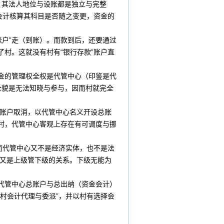
，其法人地位与设账都是独立与完整
会计核算其科目是否随之变更，资金的
账户”走（到账）。而款到后，还要通过
了村。这就没有村有“银行存款”账户直
金的管理权全权是代管中心（印鉴是代
全貌是无法知晓与参与，因而村就完全
账户取消，以代管中心名义开设总账
于村，代管中心客观上存在有可调度与挪
，而代管中心又不是经济实体，也不是法
之又是上级管下级的关系。下级无能为
代管中心总账户与总出纳（资金会计）
联村会计
代理
与委派”，并以村有选择会