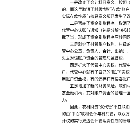
一是改变了
会计科目
意义。按照
的。而这里取消了村级“
银行存款
”账
实际存款性质与核算意义都已发生了
二是弯转了资金到账程序。取消了
代管中心认账与通知（包括分解“
乡财
截了当，形成了资金到账程序弯转问
三是剥夺了村管账户权利。村级的“
管中心公章、负责人、会计、
出纳
）
失去对该账户资金的管理与监督权。
四是扩大了代管中心实权。代管中心
户，代管中心就有了自己的“账户”实
用账户资金权，有的还存在有侵吞账
五是增加了新的财务
风险
。取消村
定金融机构，其
对账
户资金的管理一
力。
因此，农村财务“双代管”不宜取消
的由“中心”联村会计与村共管，以双
计权的实行双边会计管理责任制的管