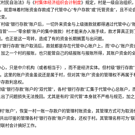
《村民自治法》与《
村集体经济组织会计制度
》规定，村是一级自治组织
户，就意味着村账资金
存款
成了代管中心“专户存款”或“
托管
资金”，且不论
改变。
村级“
银行
存款”账户后，一切外来资金与上级拨款就都得通过代管中心“
县管
”——“零余额”账户的集中拨款）村才能来办入账手续，款才算真正到
题。也正是这一弯转，造成了有的资金长期搁置与出问题。
银行存款”账户取消后，款就都是存在代管中心账户上，而“中心”账户资
。加之一个村的报账，也只能管自己的结报账与报账所得，其账户资金的
，只是中介机构（或者相当于），而不是经济实体。但村级“银行存款”
权。这里的账户资金虽说还是属于村，但对其“账户”资金的管理权不再属
户存款利息权。
级“银行存款”账户的“双代管”，各村“银行存款”汇集于代管中心总账户
旦出了问题
损失
无法挽回。尤其是有的“双代管”本身就不严格与规范，加
村“账户”，恢复一村一账一存款户的管理村账资金，其管理方式可为取消
方共出印鉴的管理各村“银行存款”账户资金，还权于村。其管理名称可为“
理联村会计搞好工作。