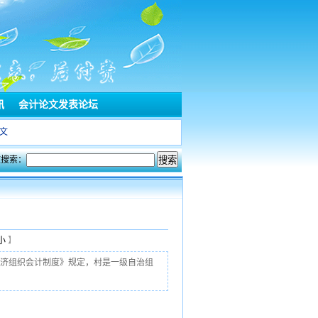
讯
会计论文发表论坛
文
文搜索：
小
】
经济组织会计制度》规定，村是一级自治组