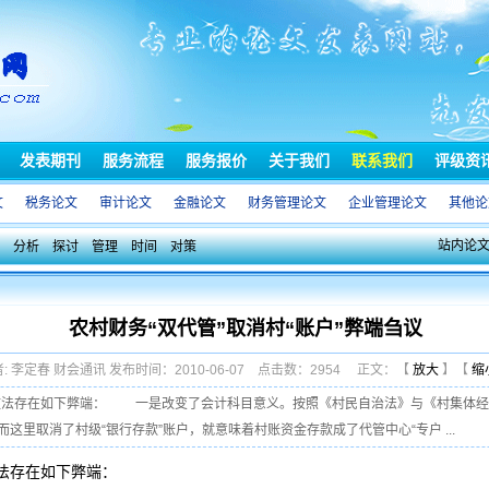
发表期刊
服务流程
服务报价
关于我们
联系我们
评级资
文
税务论文
审计论文
金融论文
财务管理论文
企业管理论文
其他论
站内论
分析
探讨
管理
时间
对策
农村财务“双代管”取消村“账户”弊端刍议
: 李定春 财会通讯 发布时间：2010-06-07 点击数：2954 正文：【
放大
】【
缩
的做法存在如下弊端： 一是改变了会计科目意义。按照《村民自治法》与《村集体
里取消了村级“银行存款”账户，就意味着村账资金存款成了代管中心“专户 ...
做法存在如下弊端：