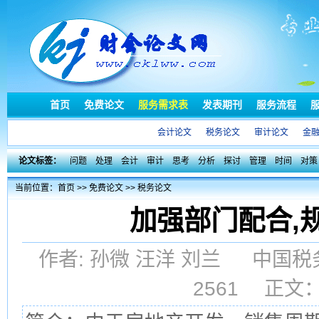
首页
免费论文
服务需求表
发表期刊
服务流程
会计论文
税务论文
审计论文
金
论文标签：
问题
处理
会计
审计
思考
分析
探讨
管理
时间
对策
当前位置：
首页
>>
免费论文
>>
税务论文
加强部门配合,
作者: 孙微 汪洋 刘兰 中国税务
2561 正文