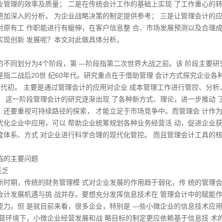
业管理的效率及质量； 二是在传统会计工作的基础上实现 了工作重心的
更加深入的分析， 为企业战略决策的制定提供参考； 三是让管理会计的
对原有工 作职能进行有蜒伸，在客户信息整 合、市场发展预测以及合理
实现创新 发展呢？本文对此做具体分析。
的不同划分为4个阶段，第 —阶段指第二次世界大战之前。该 阶段主要研
是指二战后20世 纪60年代。研究重点在于借助管理 会计方式探究企业各
70年代初。 主要是通过管理会计的应用对企业 成本管理工作进行管控、分析
， 这一阶段管理会计的研究逐渐出现 了各种新方式、理论，进一步推动 
，还要重视可持续路径的探索， 才能立足于市场竞争中。而管理会 计作
代化企业中应用，可以 帮助企业统筹规划各种业务经营活 动，促进企业
度体系、方式 对企业进行科学合理的现代化管控。 而且管理会计工具的
临的主要问题
匮乏
新时期，传统的财务管理模 式对企业发展的作用趋于弱化，传 统的管理
会计发展机遇与挑 战并存。要想充分发挥信息技术在 管理会计中的赋能
能力。但 是就目前来看，很多企业，特别是 —些小微企业的信息技术应
 营环境下，小微企业经营发展和战 略目标的制定更应依赖基于信息技 术