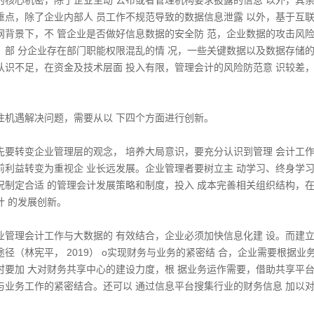
的核心机密，除了企业主动 公布或者管理机构要求披露的信息 以外，其
重点，除了企业内部人 员工作不规范导致的数据信息泄露 以外，基于互
网背景下，不 管企业是否做好信息数据的安全防 范，企业数据的攻击风
，部 分企业存在部门职能权限混乱的情 况，一些关键数据以及数据存储的
认识不足，在资金及技术层面 投入有限，管理会计的风险防范意 识较差
住机遇解决问题，需要从以 下四个方面进行创新。
先要转变企业管理层的观念， 培养大局意识，要充分认识到管理 会计工
前利益转变为重视企 业长远发展。企业管理者要树立主 动学习、终身学
况制定合适 的管理会计发展策略和制度，投入 成本完善相关组织结构，
计 的发展创新。
业管理会计工作与大数据的 有效结合，企业必须加快信息化建 设。而建
径（林宪平， 2019） o实现财务与业务的紧密结 合，企业需要根据业
时要加 大对财务共享中心的建设力度，根 据业务运作需要，借助共享平
与业务工作的紧密结合。还可以 通过信息平台搜集行业的财务信息 加以