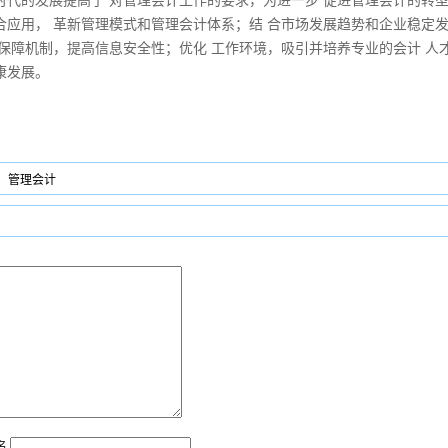
时代的发展提高了 对管理会计工作的要求，为进一步 促进管理会计的转
合应用， 革新管理模式和管理会计体系；结 合市场发展趋势和企业稳定
 保障机制，提高信息安全性；优化 工作环境，吸引并培养专业的会计 人
康发展。
管理会计
名