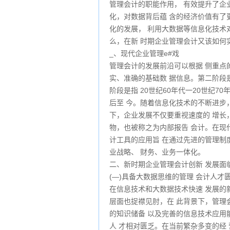
管理会计的职能作用， 有效提升了企
化，对数据背后蕴 含的经济价值有了
化的发展， 利用大数据等信息化技术
么，在新 时期企业管理会计又该如何
_、现代企业管理e#戏
管理会计的发展前沿可以根据 侧重点
实、准确的基础数 据信息。第二阶段
阶段是指 20世纪60年代一20世纪
后至 今。随着信息化技术的不断进步
下，企业发展不仅要重视速度的 增长
物，也被称之为内部报告 会计。在现
计工具的应用旨 在通过先进的管理制
业战略、 财务、业务一体化。
二、新时期企业管理会计创新 发展面
(—)具备大数据思维的管理 会计人才
在信息技术和大数据技术快速 发展的
层面也捉襟见肘，在 此背景下，管理
的知识储备 以及完善的信息技术应用
人 才相对匮乏。在当前繁杂多变的经