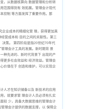
转变，从数据核算向 数据管理和分析转
应用范围得到有 效拓展。管理会计现代
成本控制 等方面发挥了重要作用。那
究企业成本的精细化管 理，获得更加真
种经营成本和 目的之间的关联性。第三
、决策。 第四阶段是指20世纪70年代
了管理会计工具的发展。新时期背 景
为一种先进的、新时代背景下 出现的产
获得更多社会效益和 经济效益。管理会
核心价值在于 创造和维护，可以实现企
会计人才在知识储备以及 新技术的应用
作用，就要求管 理会计人员必须有扎实
用面较 少，具备大数据思维的管理会计
的管理会计提供的数据支撑，以 保障企