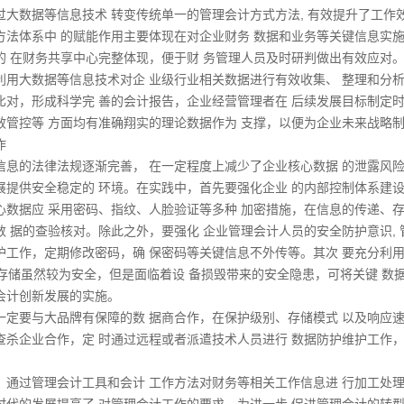
过大数据等信息技术 转变传统单一的管理会计方式方法, 有效提升了工作
方法体系中 的赋能作用主要体现在对企业财务 数据和业务等关键信息实
的 在财务共享中心完整体现，便于财 务管理人员及时研判做出有效应对
利用大数据等信息技术对企 业级行业相关数据进行有效收集、 整理和分
比对，形成科学完 善的会计报告，企业经营管理者在 后续发展目标制定
效管控等 方面均有准确翔实的理论数据作为 支撑，以便为企业未来战略制
作
信息的法律法规逐渐完善， 在一定程度上减少了企业核心数据 的泄露风
展提供安全稳定的 环境。在实践中，首先要强化企业 的内部控制体系建
心数据应 采用密码、指纹、人脸验证等多种 加密措施，在信息的传递、
数 据的查验核对。除此之外，要强化 企业管理会计人员的安全防护意识,
护工作，定期修改密码，确 保密码等关键信息不外传等。其次 要充分利
）存储虽然较为安全，但是面临着设 备损毁带来的安全隐患，可将关键 数据
会计创新发展的实施。
一定要与大品牌有保障的数 据商合作，在保护级别、存储模式 以及响应
查杀企业合作，定 时通过远程或者派遣技术人员进行 数据防护维护工作
，通过管理会计工具和会计 工作方法对财务等相关工作信息进 行加工处