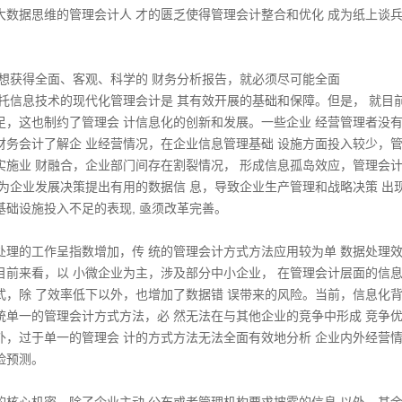
大数据思维的管理会计人 才的匮乏使得管理会计整合和优化 成为纸上谈
要想获得全面、客观、科学的 财务分析报告，就必须尽可能全面
依托信息技术的现代化管理会计是 其有效开展的基础和保障。但是， 就目
足，这也制约了管理会 计信息化的创新和发展。一些企业 经营管理者没
财务会计了解企 业经营情况，在企业信息管理基础 设施方面投入较少，
实施业 财融合，企业部门间存在割裂情况， 形成信息孤岛效应，管理会
 为企业发展决策提出有用的数据信 息，导致企业生产管理和战略决策 出
基础设施投入不足的表现, 亟须改革完善。
处理的工作呈指数增加，传 统的管理会计方式方法应用较为单 数据处理
目前来看，以 小微企业为主，涉及部分中小企业， 在管理会计层面的信
式，除 了效率低下以外，也增加了数据错 误带来的风险。当前，信息化
统单一的管理会计方式方法，必 然无法在与其他企业的竞争中形成 竞争
外，过于单一的管理会 计的方式方法无法全面有效地分析 企业内外经营
险预测。