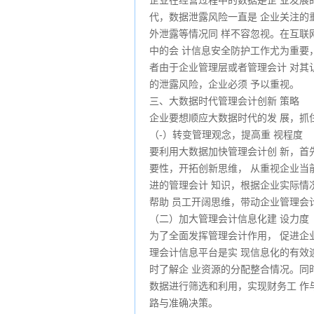
企业在经营过程中的数据是企 业发展
代，数据泄露风险一直是 企业关注的
外泄露等情况同 样不容忽视。在互联
中的会 计信息安全防护工作尤为重要
者由于企业管理层或者管理会计 对其
的泄露风险，企业必须 予以重视。
三、大数据时代管理会计创新 策略
企业要想顺应大数据时代的发 展，抓
（-）转变管理观念，提高重 视程度
要利用大数据加快管理会计创 新，首
要性，开拓创新思维， 从重视企业当
进的管理会计 知识，根据企业实际情
帮助 员工开阔思维，带动企业管理会
（二）加大管理会计信息化建 设力度
为了全面发挥管理会计作用， 促进企
理会计信息平台是实 现信息化的有效途
时了解企 业资源的分配整合情况。同
数据进行筛选和利用，实现财务工 作
路与准确决策。