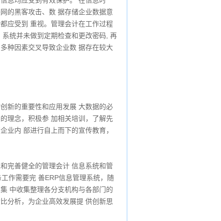
余信息均应受到有效保护。 在信息时
联网的黑客攻击、数 据存储企业数据意
险都应受到 重视。管理会计在工作过程
 系统并未做到定期检查和更改密码, 再
，多种因素交叉导致企业数 据存在较大
作创新的重要性和应用发展 大数据的必
习的理念，积极参 加相关培训，了解先
在企业内 部进行自上而下的宣传教育，
立和完善健全的管理会计 信息系统和管
务工作需要完 善ERP信息管理系统，随
台集 中收集整理各分支机构与各部门的
对比分析，为企业高效发展提 供创新思