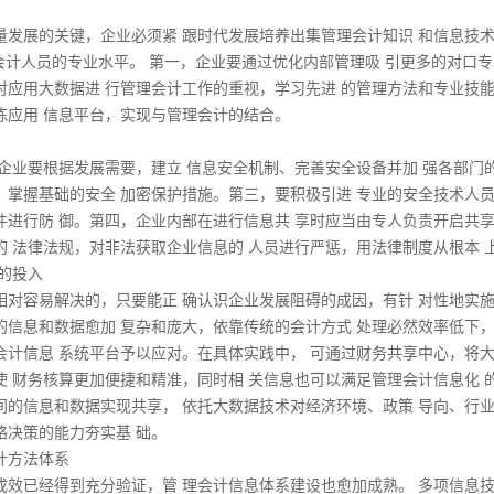
量发展的关键，企业必须紧 跟时代发展培养出集管理会计知识 和信息技术于
理会计人员的专业水平。 第一，企业要通过优化内部管理吸 引更多的对口
对应用大数据进 行管理会计工作的重视，学习先进 的管理方法和专业技
练应用 信息平台，实现与管理会计的结合。
，企业要根据发展需要，建立 信息安全机制、完善安全设备并加 强各部门
，掌握基础的安全 加密保护措施。第三，要积极引进 专业的安全技术人
件进行防 御。第四，企业内部在进行信息共 享时应当由专人负责开启共享
的 法律法规，对非法获取企业信息的 人员进行严惩，用法律制度从根本 
的投入
相对容易解决的，只要能正 确认识企业发展阻碍的成因，有针 对性地实
的信息和数据愈加 复杂和庞大，依靠传统的会计方式 处理必然效率低下
会计信息 系统平台予以应对。在具体实践中， 可通过财务共享中心，将
使 财务核算更加便捷和精准，同时相 关信息也可以满足管理会计信息化 
间的信息和数据实现共享， 依托大数据技术对经济环境、政策 导向、行
略决策的能力夯实基 础。
计方法体系
成效已经得到充分验证，管 理会计信息体系建设也愈加成熟。 多项信息